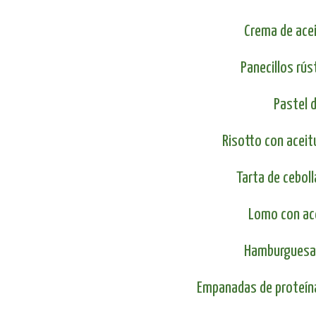
Crema de ace
Panecillos rú
Pastel 
Risotto con acei
Tarta de cebol
Lomo con ac
Hamburguesas
Empanadas de proteína