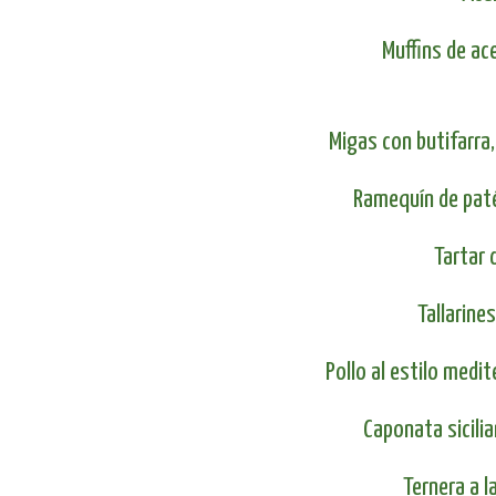
Muffins de a
Migas con butifarra,
Ramequín de paté
Tartar 
Tallarine
Pollo al estilo medi
Caponata sicili
Ternera a l