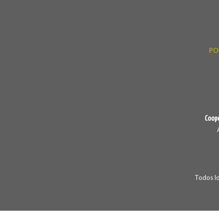
PO
Coope
Todos l