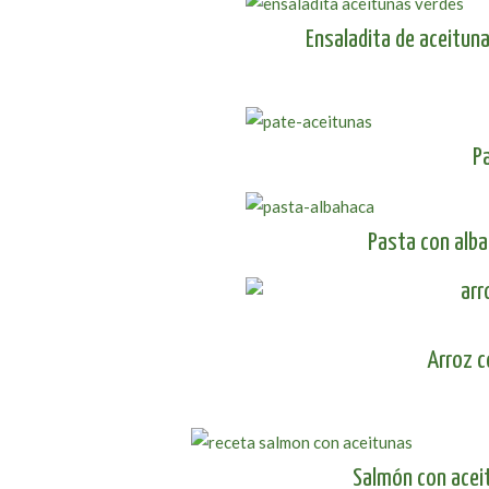
Ensaladita de aceituna
P
Pasta con alba
Arroz c
Salmón con acei