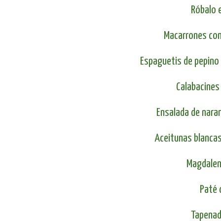
Róbalo 
Macarrones con
Espaguetis de pepino
Calabacines 
Ensalada de nara
Aceitunas blancas
Magdalen
Paté 
Tapenad