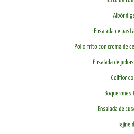
Tarta de to
Albóndig
Ensalada de past
Pollo frito con crema de c
Ensalada de judías
Coliflor c
Boquerones f
Ensalada de cus
Tajine 