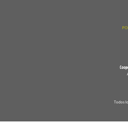
PO
Coope
Todos l