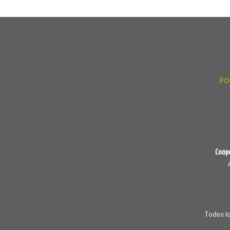
PO
Coope
Todos l